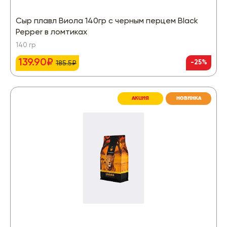
Сыр плавл Виола 140гр с черным перцем Black
Pepper в ломтиках
140 гр
139.90₽
-25%
185.5₽
АКЦИЯ
НОВИНКА