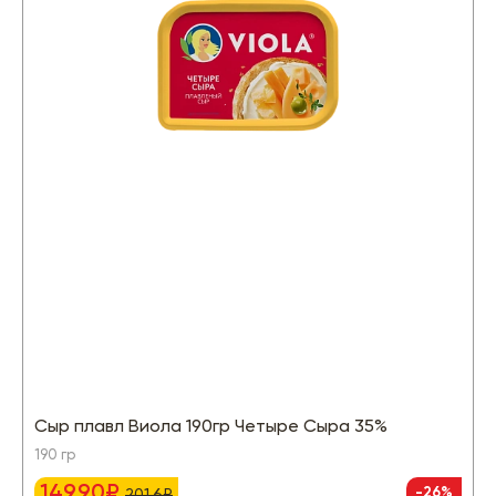
Сыр плавл Виола 190гр Четыре Сыра 35%
190 гр
149.90₽
-26%
201.6₽