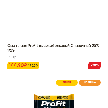
Сыр плавл ProFit высокобелковый Сливочный 25%
130г
130 гр
144.90₽
-20%
179.9₽
АКЦИЯ
НОВИНКА