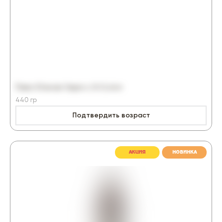
Пиво Южная Заря с/б 0,44л
440 гр
Подтвердить возраст
77.90₽
-12%
87.8₽
АКЦИЯ
НОВИНКА