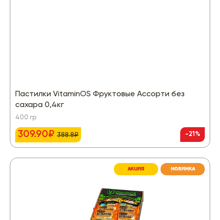
Пастилки VitaminOS Фруктовые Ассорти без
сахара 0,4кг
400 гр
309.90₽
-21%
388.8₽
АКЦИЯ
НОВИНКА