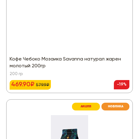
Кофе Чебоко Мозаика Savanna натурал жарен
молотый 200гр
200 гр
469.90₽
-19%
579.9₽
АКЦИЯ
НОВИНКА