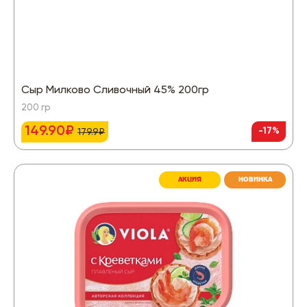
Сыр Милково Сливочный 45% 200гр
200 гр
149.90₽
-17%
179.9₽
АКЦИЯ
НОВИНКА