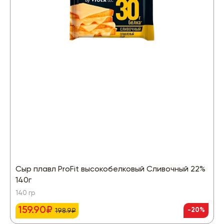
Сыр плавл ProFit высокобелковый Сливочный 22%
140г
140 гр
159.90₽
-20%
198.9₽