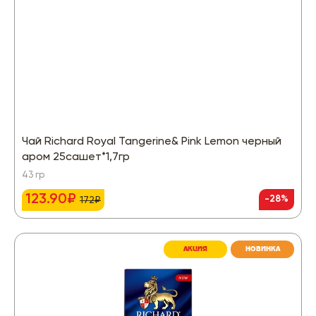
Чай Richard Royal Tangerine& Pink Lemon черный
аром 25сашет*1,7гр
43 гр
123.90₽
-28%
172₽
АКЦИЯ
НОВИНКА