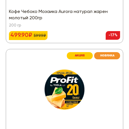
Кофе Чебоко Мозаика Aurora натурал жарен
молотый 200гр
200 гр
499.90₽
-17%
599.9₽
АКЦИЯ
НОВИНКА