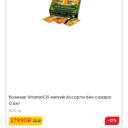
Козинак VitaminOS мягкий Ассорти без сахара
0,4кг
400 гр
279.90₽
-21%
351₽