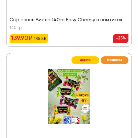
Сыр плавл Виола 140гр Easy Cheesy в ломтиках
140 гр
139.90₽
-25%
185.5₽
АКЦИЯ
НОВИНКА