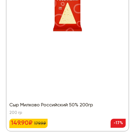
Сыр Милково Российский 50% 200гр
200 гр
149.90₽
-17%
179.9₽