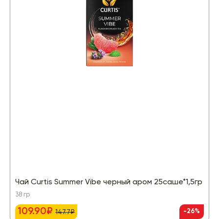
Чай Curtis Summer Vibe черный аром 25саше*1,5гр
38 гр
109.90₽
-26%
147.7₽