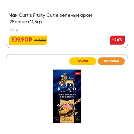
Чай Curtis Fruity Cutie зеленый аром
25сашет*1,5гр
38 гр
109.90₽
-26%
147.7₽
АКЦИЯ
НОВИНКА