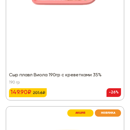
Сыр плавл Виола 190гр с креветками 35%
190 гр
149.90₽
-26%
201.6₽
АКЦИЯ
НОВИНКА