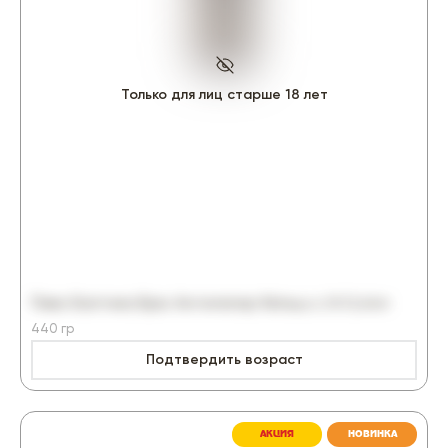
Только для лиц старше 18 лет
Пиво Балтика Брю Антилагер Кёльш с/б 0,44л
440 гр
Подтвердить возраст
145.90₽
-17%
175.5₽
АКЦИЯ
НОВИНКА