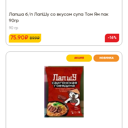
Лапша б/п ЛапШу со вкусом супа Том Ям пак
90гр
90 гр
75.90₽
-16%
89.9₽
АКЦИЯ
НОВИНКА