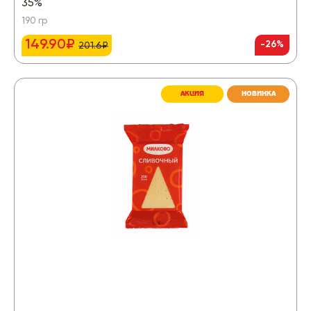
35%
190 гр
149.90₽
-26%
201.6₽
АКЦИЯ
НОВИНКА