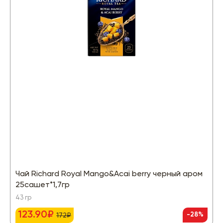
Чай Richard Royal Mango&Acai berry черный аром
25сашет*1,7гр
43 гр
123.90₽
-28%
172₽