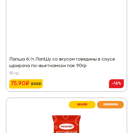
Лапша б/п ЛапШу со вкусом говядины в соусе
шрирача по-вьетнамски пак 90гр
90 гр
75.90₽
-16%
89.9₽
АКЦИЯ
НОВИНКА