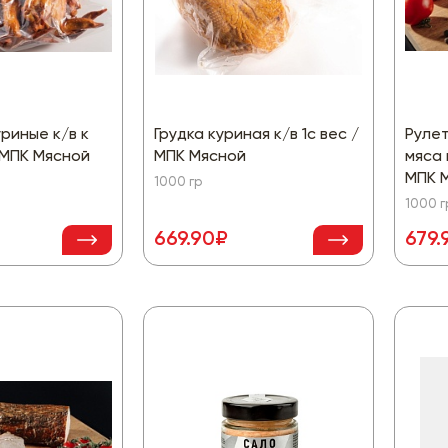
риные к/в к
Грудка куриная к/в 1с вес /
Рулет
 /МПК Мясной
МПК Мясной
мяса 
МПК 
1000 гр
1000 г
669.90₽
679.