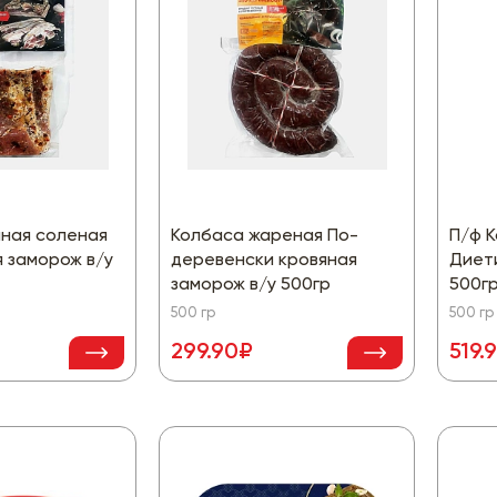
иная соленая
Колбаса жареная По-
П/ф 
 заморож в/у
деревенски кровяная
Диет
заморож в/у 500гр
500г
500 гр
500 гр
299.90₽
519.