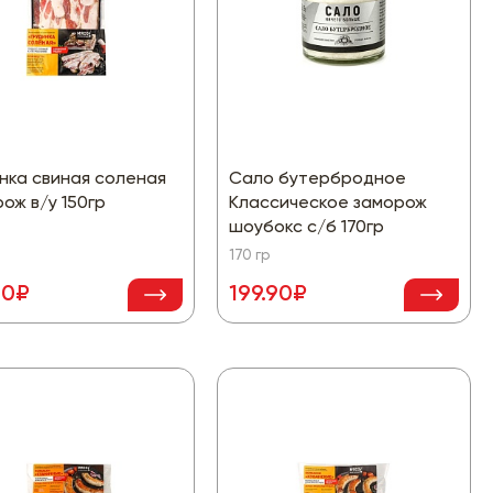
нка свиная соленая
Сало бутербродное
ож в/у 150гр
Классическое заморож
шоубокс с/б 170гр
170 гр
90₽
199.90₽