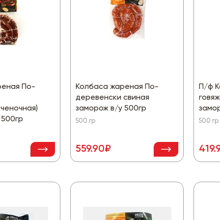
реная По-
Колбаса жареная По-
П/ф К
деревенски свиная
говя
ченочная)
заморож в/у 500гр
замор
 500гр
500 гр
500 гр
559.90₽
419.