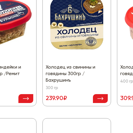
индейки и
Холодец из свинины и
Холод
р /Ремит
говядины 300гр /
говяд
Бахрушинъ
400 гр
300 гр
239.90₽
309.