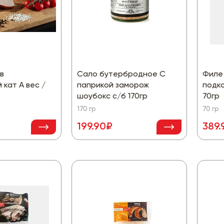
в
Сало бутербродное С
Филе
 кат А вес /
паприкой заморож
подк
шоубокс с/б 170гр
70гр
170 гр
70 гр
199.90₽
389.