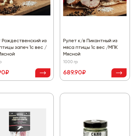
 Рождественский из
Рулет к/в Пикантный из
птицы запеч 1с вес /
мяса птицы 1с вес /МПК
Мясной
Мясной
р
1000 гр
90₽
689.90₽