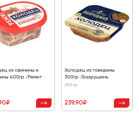
ец из свинины и
Холодец из говядины
ины 400гр /Ремит
300гр /Бахрушинъ
300 гр
90₽
239.90₽