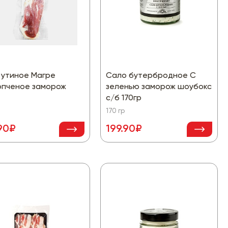
 утиное Магре
Сало бутербродное С
опченое заморож
зеленью заморож шоубокс
с/б 170гр
170 гр
90₽
199.90₽