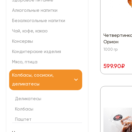
Здоровое питание
Алкогольные напитки
Безалкогольные напитки
Чай, кофе, какао
Четвертинка
Консервы
Орион
1000 гр
Кондитерские изделия
Мясо, птица
599.90₽
Колбасы, сосиски,
деликатесы
Деликатесы
Колбасы
Паштет
Сосиски,сардельки