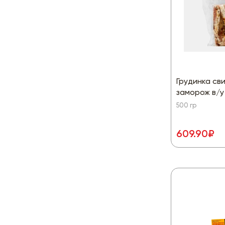
Грудинка св
заморож в/у
500 гр
609.90₽