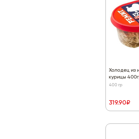
Холодец из 
курицы 400г
400 гр
319.90₽