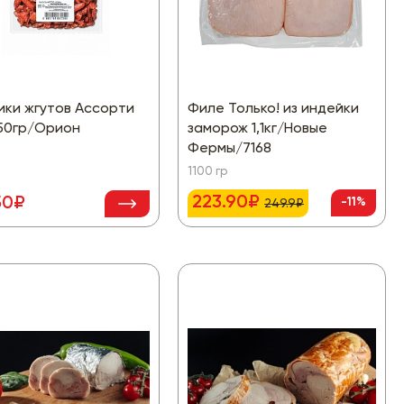
ики жгутов Ассорти
Филе Только! из индейки
250гр/Орион
заморож 1,1кг/Новые
Фермы/7168
1100 гр
223.90₽
50₽
-11%
249.9₽