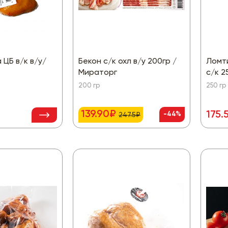
 ЦБ в/к в/у/
Бекон с/к охл в/у 200гр /
Ломт
Мираторг
с/к 
200 гр
250 гр
139.90₽
175.
-44%
247.5₽