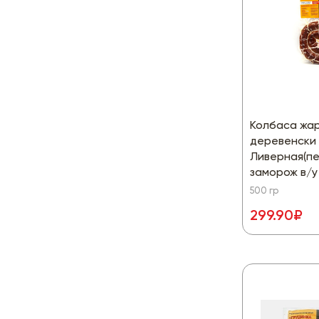
Колбаса жа
деревенски
Ливерная(пе
заморож в/у
500 гр
299.90₽