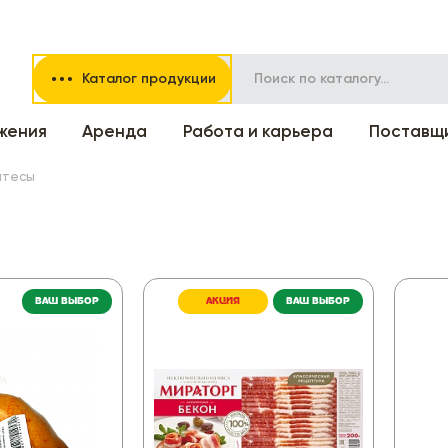
Каталог продукции
жения
Аренда
Работа и карьера
Поставщ
атесы
ВАШ ВЫБОР
АКЦИЯ
ВАШ ВЫБОР