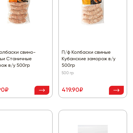
олбаски свино-
П/ф Колбаски свиные
жьи Станичные
Кубанские заморож в/у
ож в/у 500гр
500гр
500 гр
90₽
419.90₽