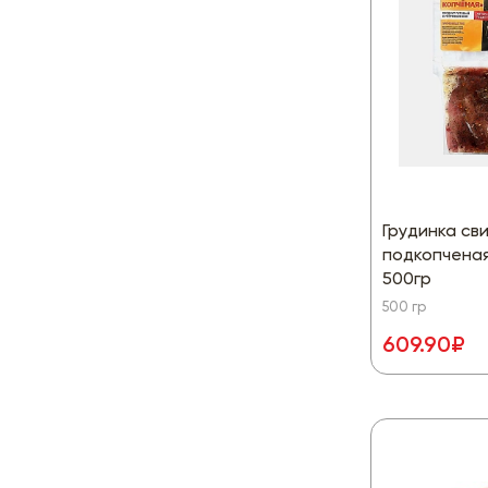
Грудинка св
подкопченая
500гр
500 гр
609.90₽