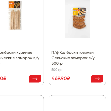
Колбаски куриные
П/ф Колбаски говяжьи
ические заморож в/у
Сельские заморож в/у
р
500гр
500 гр
90₽
469.90₽