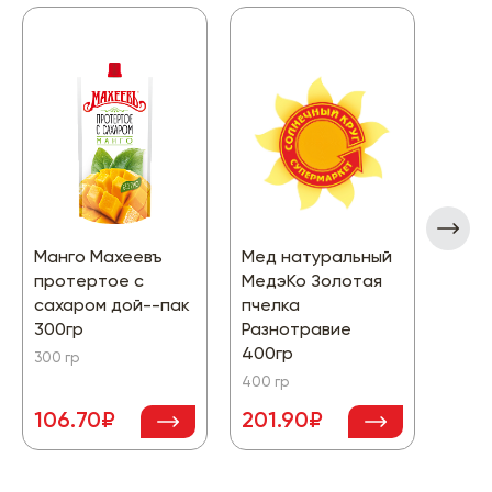
Манго Махеевъ
Мед натуральный
Брус
протертое с
МедэКо Золотая
Сиби
сахаром дой--пак
пчелка
прот
300гр
Разнотравие
саха
400гр
0,28к
300 гр
400 гр
280 г
106.70₽
201.90₽