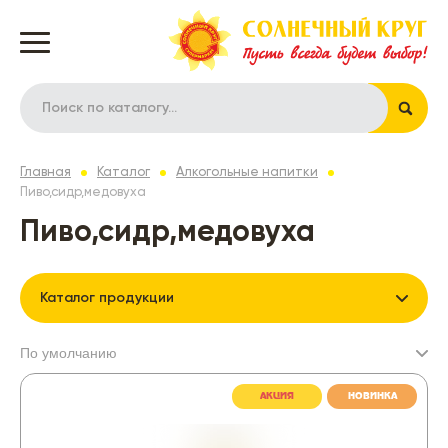
Главная
Каталог
Алкогольные напитки
Пиво,сидр,медовуха
Пиво,сидр,медовуха
Каталог продукции
АКЦИЯ
НОВИНКА