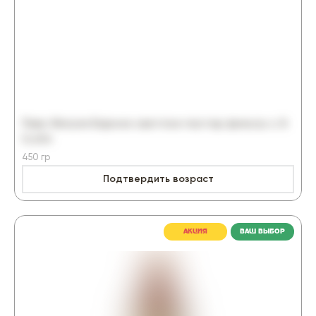
Пиво Жигули Барное светлое пастер фильтр с/б
0,45л
450 гр
Подтвердить возраст
86.90₽
-6%
91.9₽
АКЦИЯ
ВАШ ВЫБОР