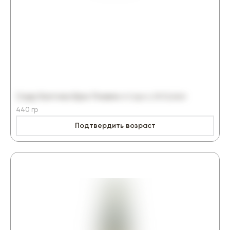
Сидр Балтика Брю Пневмо п/сух с/б 0,44л
440 гр
Подтвердить возраст
166.90₽
-17%
199.9₽