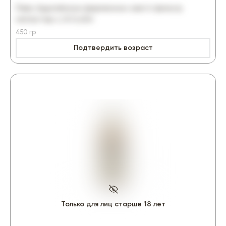
Пиво Адыгейское фирменнон светл фильтр
непастер с/б 0,45л
450 гр
Подтвердить возраст
124.90₽
Только для лиц старше 18 лет