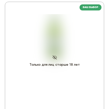
ВАШ ВЫБОР
Только для лиц старше 18 лет