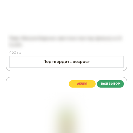
Пиво Жигули Барное светлое пастер фильтр ж/б
0,45л
450 гр
Подтвердить возраст
86.90₽
-6%
91.9₽
АКЦИЯ
ВАШ ВЫБОР