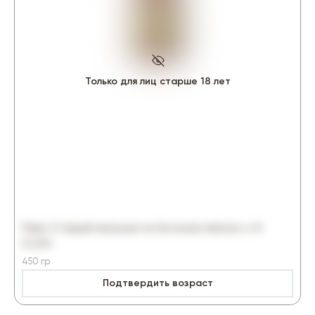
Только для лиц старше 18 лет
Пиво Старый мельник из бочонка мягкое с/б
0,45л
450 гр
Подтвердить возраст
89.90₽
-19%
109.9₽