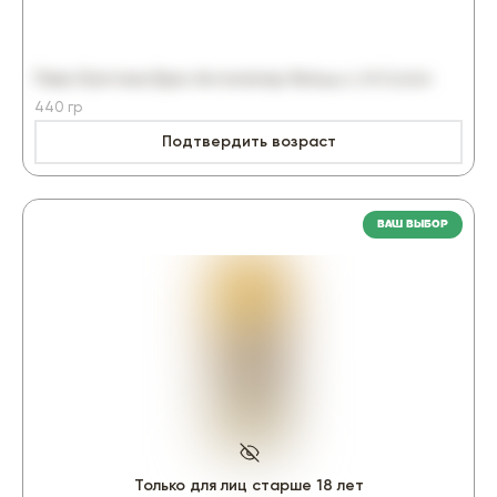
Пиво Балтика Брю Антилагер Кёльш с/б 0,44л
440 гр
Подтвердить возраст
145.90₽
-17%
175.5₽
ВАШ ВЫБОР
Только для лиц старше 18 лет