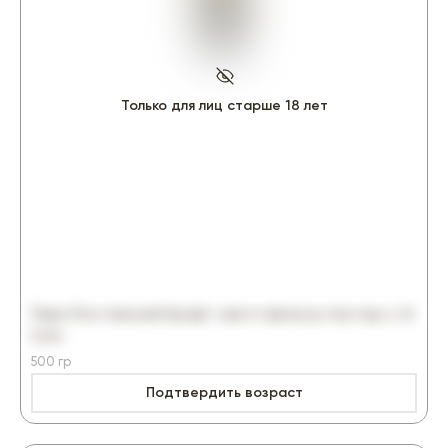
Только для лиц старше 18 лет
Пиво Ростовский Крафт светл фильтр пастер с/б
0,5л
500 гр
Подтвердить возраст
124.90₽