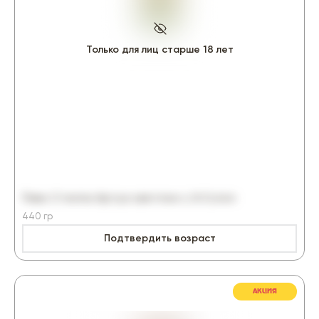
Только для лиц старше 18 лет
Пиво Стелла Артуа светлое с/б 0,44л
440 гр
Подтвердить возраст
144.90₽
-4%
149.9₽
АКЦИЯ