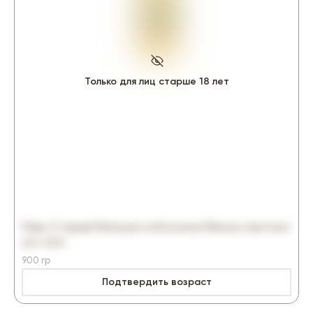
Только для лиц старше 18 лет
Пиво Старый Мельник из Бочонка Мягкое светлое
пэт 0,9л
900 гр
Подтвердить возраст
129.90₽
-41%
218.8₽