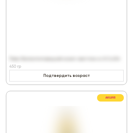
Пиво Велкопоповицкий козел светлое ж/б 0,45л
450 гр
Подтвердить возраст
109.90₽
-9%
119.9₽
АКЦИЯ