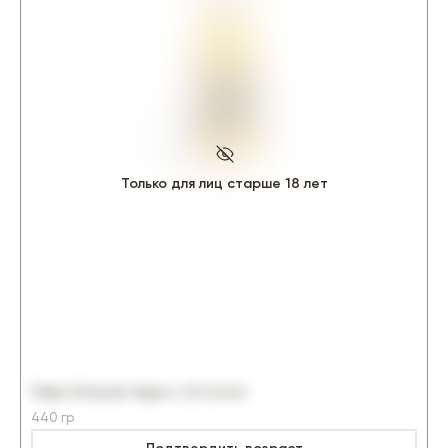
Только для лиц старше 18 лет
Пиво Южная Заря с/б 0,44л
440 гр