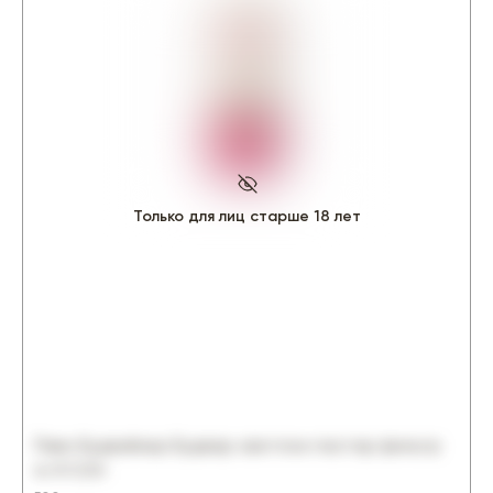
Только для лиц старше 18 лет
Пиво Будвайзер Будвар светлое пастер фильтр
ж/б 0,5л