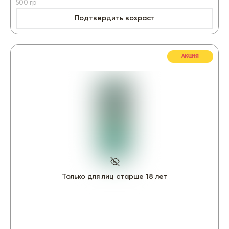
500 гр
Подтвердить возраст
239.90₽
-26%
319.9₽
АКЦИЯ
Только для лиц старше 18 лет