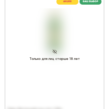
АКЦИЯ
ВАШ ВЫБОР
Только для лиц старше 18 лет