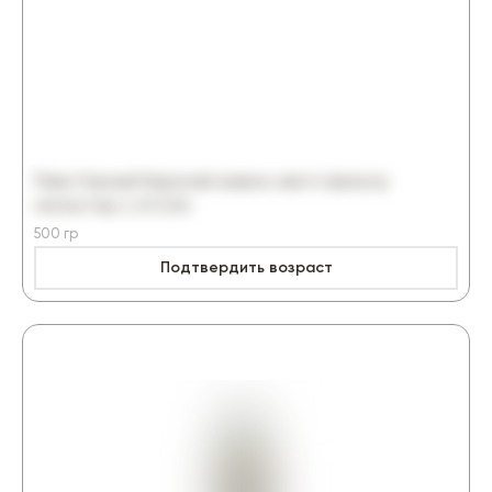
Пиво Горный Карачай живое светл фильтр
непастер с/б 0,5л
500 гр
Подтвердить возраст
124.90₽