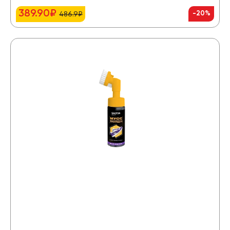
389.90₽
-20%
486.9₽