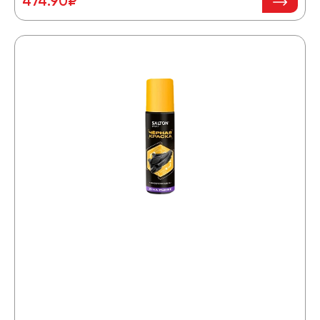
474.90₽