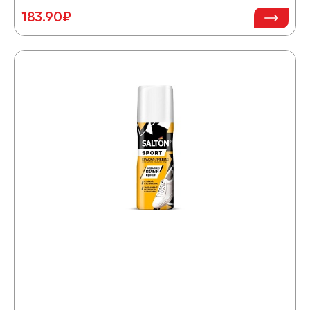
183.90₽