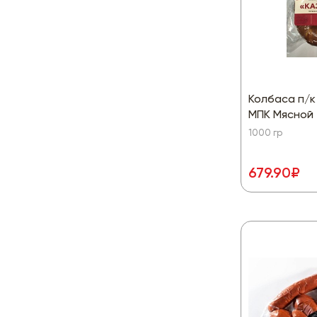
Колбаса п/к 
МПК Мясной
1000 гр
679.90₽