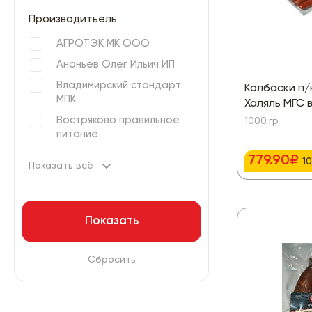
Производитьель
АГРОТЭК МК ООО
Ананьев Олег Ильич ИП
Владимирский стандарт
Колбаски п/
МПК
Халяль МГС 
Востряково правильное
1000 гр
питание
779.90₽
10
Показать всё