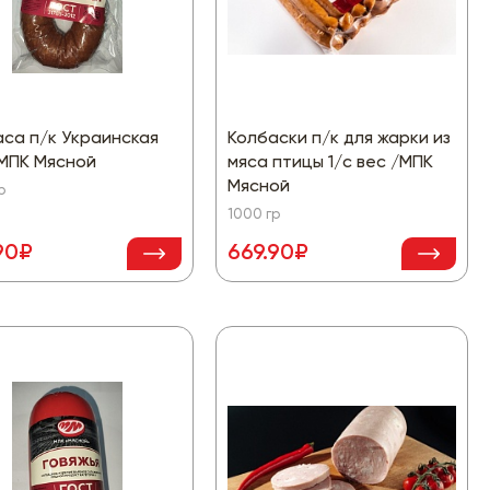
са п/к Украинская
Колбаски п/к для жарки из
/МПК Мясной
мяса птицы 1/с вес /МПК
Мясной
р
1000 гр
90₽
669.90₽