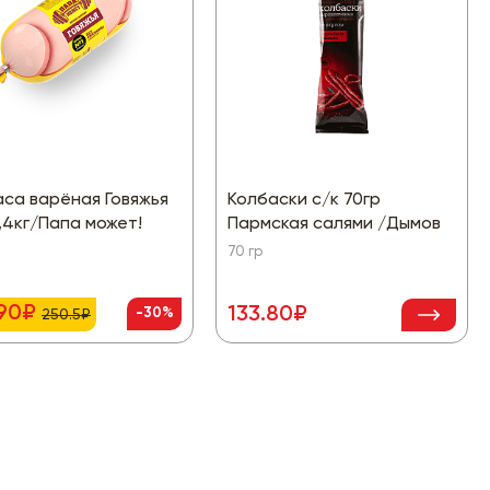
са варёная Говяжья
Колбаски с/к 70гр
,4кг/Папа может!
Пармская салями /Дымов
70 гр
.90₽
133.80₽
-30%
250.5₽