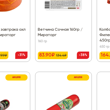
 завтрака охл
Ветчина Сочная 160гр /
Колб
Мираторг
Мираторг
Филе
450гр
160 гр
450 гр
83.90₽
164
-31%
-38%
29.9₽
134.4₽
АКЦИЯ
АКЦИЯ