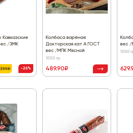
к Кавказские
Колбаса варёная
Колба
вес /ЗМК
Докторская кат А ГОСТ
вес 
вес /МПК Мясной
1000 г
1000 гр
489.90₽
629.
-26%
39.9₽