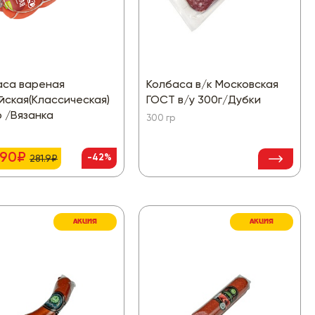
аса вареная
Колбаса в/к Московская
йская(Классическая)
ГОСТ в/у 300г/Дубки
 /Вязанка
300 гр
.90₽
-42%
281.9₽
АКЦИЯ
АКЦИЯ