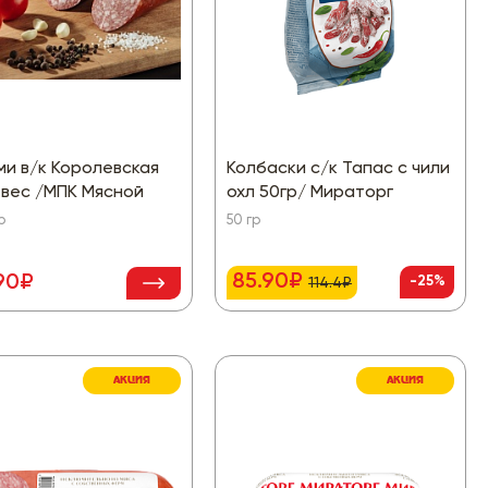
и в/к Королевская
Колбаски с/к Тапас с чили
 вес /МПК Мясной
охл 50гр/ Мираторг
р
50 гр
85.90₽
90₽
-25%
114.4₽
АКЦИЯ
АКЦИЯ