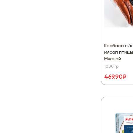
Колбаса п/к
мясап птицы
Мясной
1000 гр
469.90₽