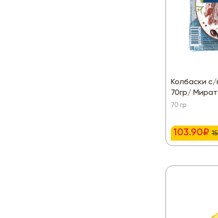
Колбаски с/
70гр/ Мират
70 гр
103.90₽
15