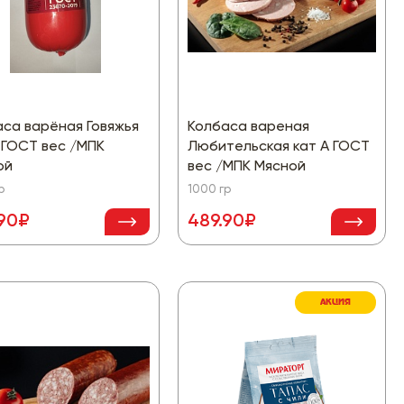
са варёная Говяжья
Колбаса вареная
 ГОСТ вес /МПК
Любительская кат А ГОСТ
ой
вес /МПК Мясной
р
1000 гр
.90₽
489.90₽
АКЦИЯ