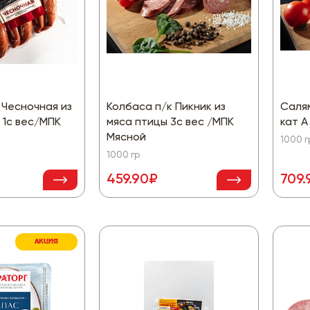
 Чесночная из
Колбаса п/к Пикник из
Салям
 1с вес/МПК
мяса птицы 3с вес /МПК
кат А
Мясной
1000 г
1000 гр
459.90₽
709.
АКЦИЯ