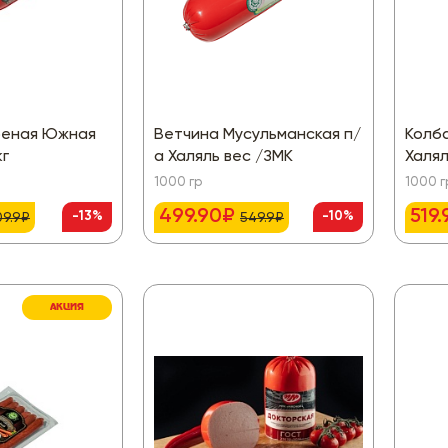
реная Южная
Ветчина Мусульманская п/
Колб
кг
а Халяль вес /ЗМК
Халял
1000 гр
1000 г
499.90₽
519
-13%
-10%
09.9₽
549.9₽
АКЦИЯ