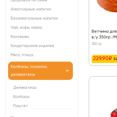
Здоровое питание
Алкогольные напитки
Безалкогольные напитки
Чай, кофе, какао
Ветчина для
Консервы
в/у 350гр /
350 гр
Кондитерские изделия
Мясо, птица
229.90₽
3
Колбасы, сосиски,
деликатесы
Деликатесы
Колбасы
Паштет
Сосиски,сардельки