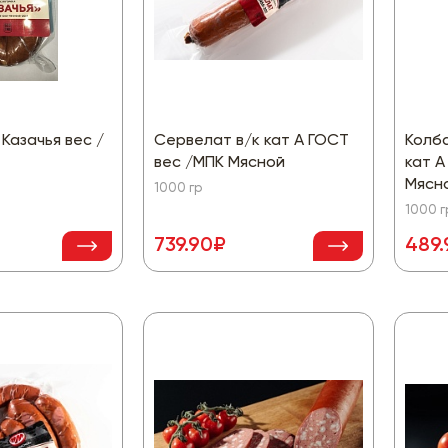
Казачья вес /
Сервелат в/к кат А ГОСТ
Колба
вес /МПК Мясной
кат А
Мясн
1000 гр
1000 г
739.90₽
489