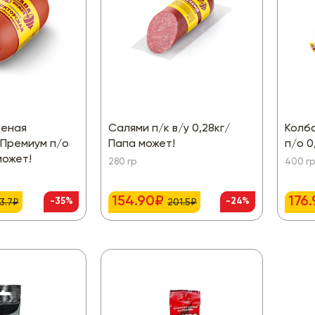
реная
Салями п/к в/у 0,28кг/
Колба
 Премиум п/о
Папа может!
п/о 0
может!
280 гр
400 гр
154.90₽
176
-35%
-24%
3.7₽
201.5₽