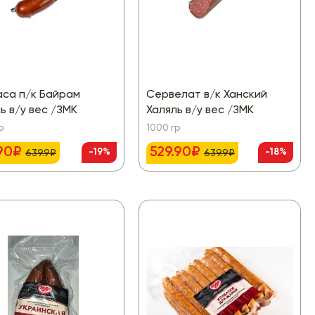
аса п/к Байрам
Сервелат в/к Ханский
ь в/у вес /ЗМК
Халяль в/у вес /ЗМК
р
1000 гр
.90₽
529.90₽
-19%
-18%
639.9₽
639.9₽