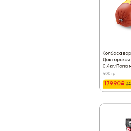
Колбаса ва
Докторская
0,4кг/Папа 
400 гр
179.90₽
27