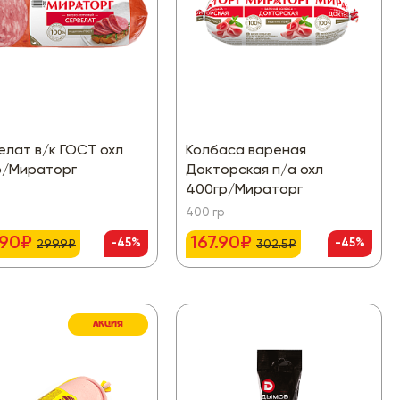
елат в/к ГОСТ охл
Колбаса вареная
р/Мираторг
Докторская п/а охл
400гр/Мираторг
400 гр
.90₽
167.90₽
-45%
-45%
299.9₽
302.5₽
АКЦИЯ