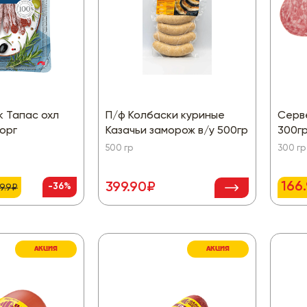
к Тапас охл
П/ф Колбаски куриные
Серв
орг
Казачьи заморож в/у 500гр
300г
500 гр
300 гр
166
399.90₽
-36%
9.9₽
АКЦИЯ
АКЦИЯ