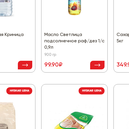
ая Криница
Масло Светлица
Саха
подсолнечное раф/дез 1/с
5кг
0,9л
900 гр
99.90₽
349.
НИЗКАЯ ЦЕНА
НИЗКАЯ ЦЕНА