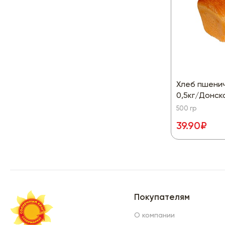
Хлеб пшенич
0,5кг/Донск
500 гр
39.90₽
Покупателям
О компании