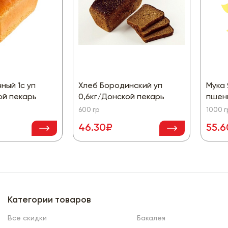
ный 1с уп
Хлеб Бородинский уп
Мука
ой пекарь
0,6кг/Донской пекарь
пшени
600 гр
1000 г
46.30₽
55.
Категории товаров
Все скидки
Бакалея