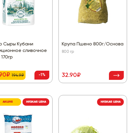
о Сыры Кубани
Крупа Пшено 800г/Основа
иционное сливочное
800 гр
 170гр
.90₽
32.90₽
-1%
194.9₽
АКЦИЯ
НИЗКАЯ ЦЕНА
НИЗКАЯ ЦЕНА