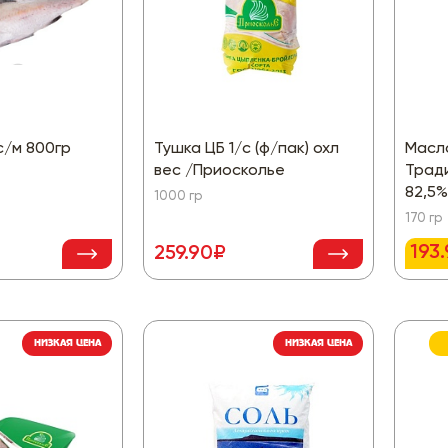
с/м 800гр
Тушка ЦБ 1/с (ф/пак) охл
Масл
вес /Приосколье
Трад
82,5%
1000 гр
170 гр
193
259.90₽
НИЗКАЯ ЦЕНА
НИЗКАЯ ЦЕНА