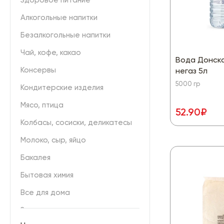
Здоровое питание
Алкогольные напитки
Безалкогольные напитки
Чай, кофе, какао
Вода Донск
Консервы
негаз 5л
5000 гр
Кондитерские изделия
Мясо, птица
52.90₽
Колбасы, сосиски, деликатесы
Молоко, сыр, яйцо
Бакалея
Бытовая химия
Все для дома
Замороженные продукты