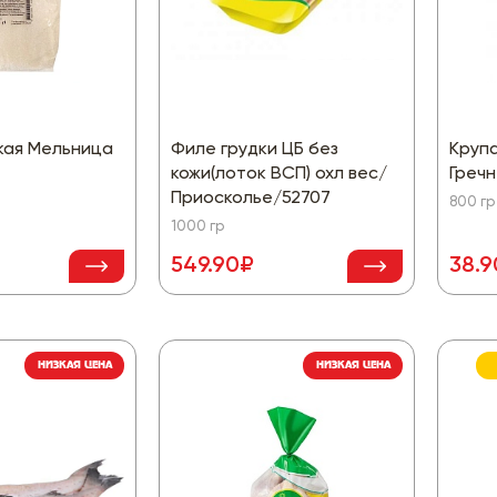
кая Мельница
Филе грудки ЦБ без
Круп
кожи(лоток ВСП) охл вес/
Гречн
Приосколье/52707
800 гр
1000 гр
549.90₽
38.
НИЗКАЯ ЦЕНА
НИЗКАЯ ЦЕНА