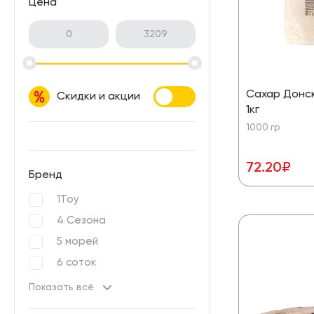
Цена
Красота и здоровье
Овощи, фрукты
0
3209
Рыба, морепродукты
Товары для детей
Сахар Донс
Скидки и акции
Товары для животных
1кг
Хлеб, хлебобулочные изделия
1000 гр
72.20₽
Бренд
1Toy
4 Сезона
5 морей
6 соток
Показать всё