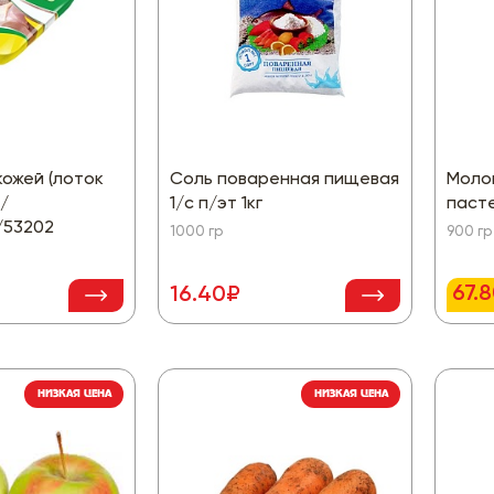
кожей (лоток
Соль поваренная пищевая
Моло
/
1/с п/эт 1кг
пасте
/53202
1000 гр
900 гр
67.
16.40₽
НИЗКАЯ ЦЕНА
НИЗКАЯ ЦЕНА