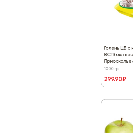
Голень ЦБ с 
ВСП) охл вес
Приосколье
1000 гр
299.90₽