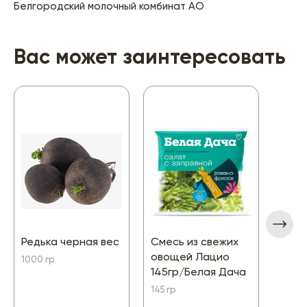
Белгородский молочный комбинат АО
Вас может заинтересовать
Редька черная вес
Смесь из свежих
Тыкв
овощей Лацио
1000 гр
1000 
145гр/Белая Дача
145 гр