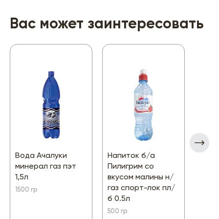
Вас может заинтересовать
Вода Ачалуки
Напиток б/а
Вода
минерал газ пэт
Пилигрим со
нега
1,5л
вкусом малины н/
Земл
газ спорт-лок пл/
пэт 
1500 гр
б 0.5л
500 г
500 гр
58.