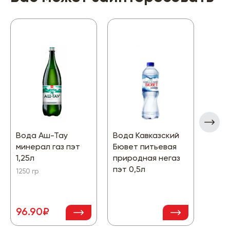
Вода Аш-Тау
Вода Кавказский
Вода
минерал газ пэт
Бювет питьевая
Клас
1,25л
природная негаз
газ с
пэт 0,5л
1250 гр
500 г
96.90₽
112