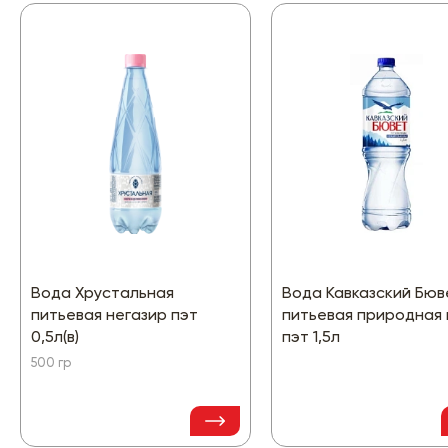
Вода Хрустальная
Вода Кавказский Бюв
питьевая негазир пэт
питьевая природная 
0,5л(в)
пэт 1,5л
500 гр