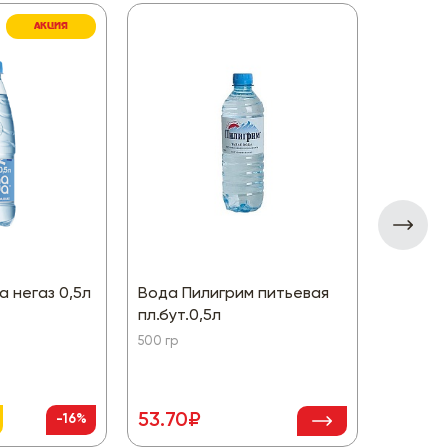
АКЦИЯ
а негаз 0,5л
Вода Пилигрим питьевая
Вода С
пл.бут.0,5л
негаз В
500 гр
1500 гр
53.70₽
108.8
-16%