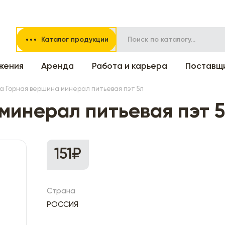
Каталог продукции
жения
Аренда
Работа и карьера
Поставщ
а Горная вершина минерал питьевая пэт 5л
минерал питьевая пэт 
151₽
Страна
РОССИЯ