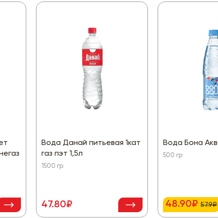
ет
Вода Данай питьевая 1кат
Вода Бона Акв
негаз
газ пэт 1,5л
500 гр
1500 гр
48.90₽
47.80₽
57.9₽