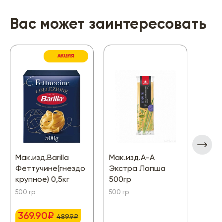
Вас может заинтересовать
АКЦИЯ
Мак.изд.Barilla
Мак.изд.А-А
Мак.
Феттучине(гнездо
Экстра Лапша
Pale
крупное) 0,5кг
500гр
Спир
500 гр
500 гр
450 г
369.90₽
489.9₽