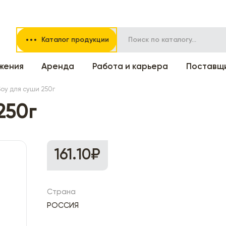
Каталог продукции
жения
Аренда
Работа и карьера
Поставщ
Soy для суши 250г
250г
161.10₽
Страна
РОССИЯ