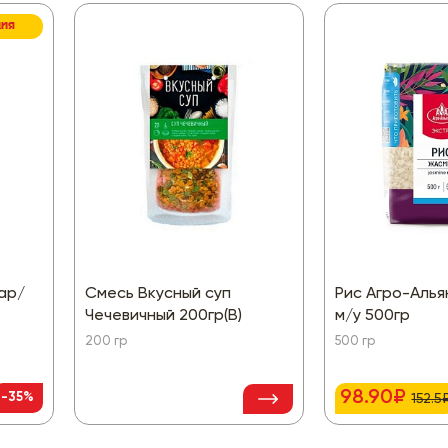
ЦИЯ
ар/
Смесь Вкусный суп
Рис Агро-Аль
Чечевичный 200гр(В)
м/у 500гр
200 гр
500 гр
98.90₽
-35%
152.5