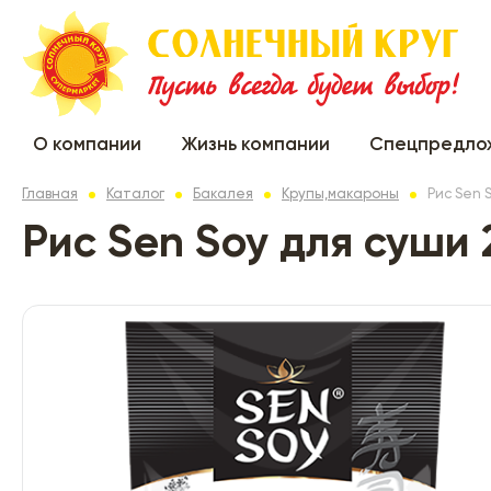
О компании
Жизнь компании
Спецпредло
Главная
Каталог
Бакалея
Крупы,макароны
Рис Sen 
Рис Sen Soy для суши 