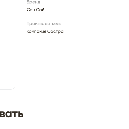
Бренд
Сэн Сой
Производитьель
Компания Состра
вать