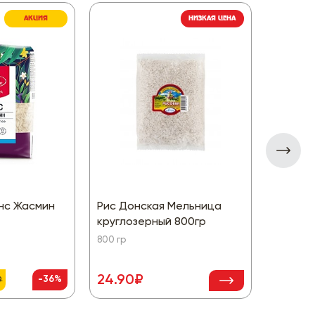
АКЦИЯ
НИЗКАЯ ЦЕНА
янс Жасмин
Рис Донская Мельница
Крупа 
круглозерный 800гр
Полтав
800 гр
700 гр
24.90₽
109.9
-36%
₽