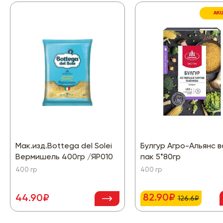
АК
Мак.изд.Bottega del Solei
Булгур Агро-Альянс в
Вермишель 400гр /ЯР010
пак 5*80гр
400 гр
400 гр
82.90₽
44.90₽
126.6₽