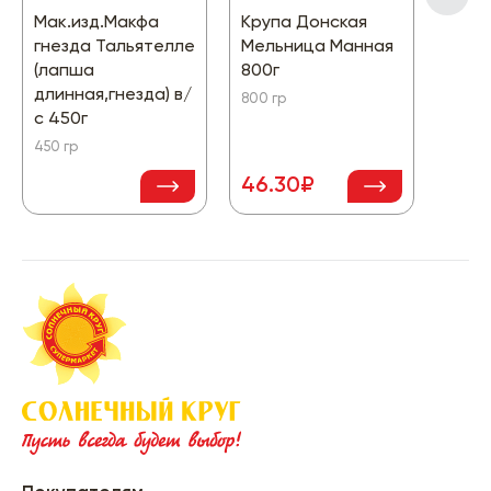
Мак.изд.Макфа
Крупа Донская
Круп
гнезда Тальятелле
Мельница Манная
Ассо
(лапша
800г
Рис&
длинная,гнезда) в/
500г
800 гр
с 450г
500 г
450 гр
46.30₽
124