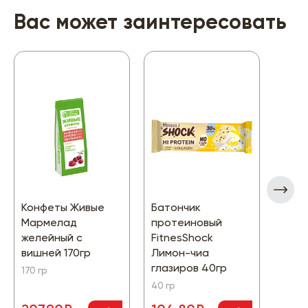
Вас может заинтересовать
Конфеты Живые
Батончик
Вафл
Мармелад
протеиновый
Слив
желейный с
FitnesShock
вани
вишней 170гр
Лимон-чиа
сорб
глазиров 40гр
170 гр
60 гр
40 гр