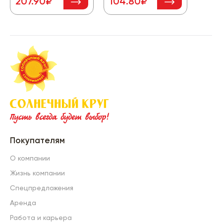
207.90₽
104.80₽
54.
Покупателям
О компании
Жизнь компании
Спецпредложения
Аренда
Работа и карьера