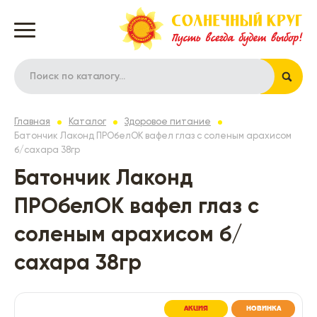
Главная
Каталог
Здоровое питание
Батончик Лаконд ПРОбелОК вафел глаз с соленым арахисом
б/сахара 38гр
Батончик Лаконд
ПРОбелОК вафел глаз с
соленым арахисом б/
сахара 38гр
АКЦИЯ
НОВИНКА