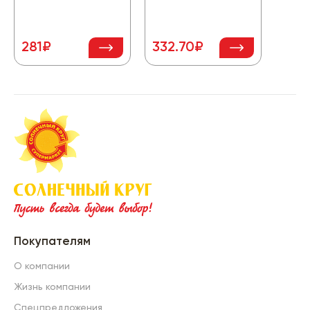
281₽
332.70₽
103
Покупателям
О компании
Жизнь компании
Спецпредложения