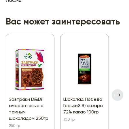
Лаконд
Вас может заинтересовать
Завтраки Di&Di
Шоколад Победа
Леов
амарантовые с
Горький б/сахара
поху
темным
72% какао 100гр
Капу
шоколадом 250гр
14гр
100 гр
250 гр
14 гр