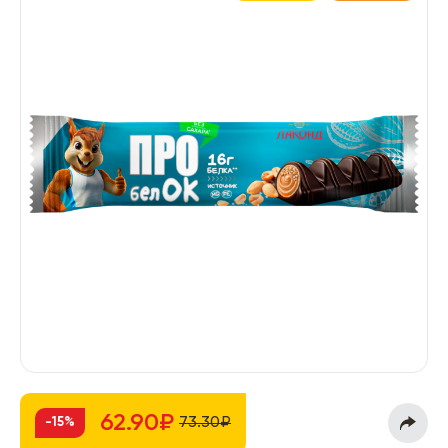
62.90₽
73.30₽
-15%