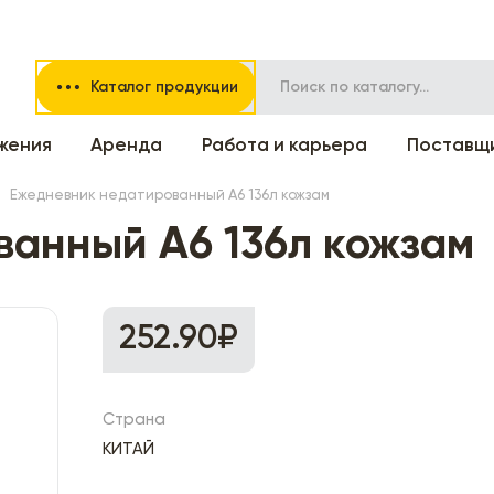
Каталог продукции
жения
Аренда
Работа и карьера
Поставщ
Ежедневник недатированный А6 136л кожзам
ванный А6 136л кожзам
252.90₽
Страна
КИТАЙ