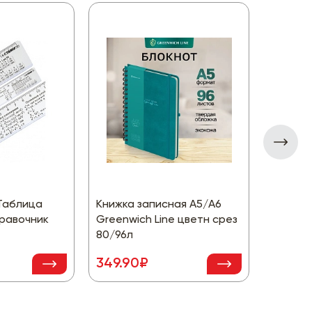
Таблица
Книжка записная А5/А6
Альбом
равочник
Greenwich Line цветн срез
гребне 
80/96л
асс/813
349.90₽
126.9