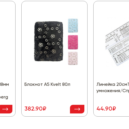
18мм
Блокнот А5 Kvelt 80л
Линейка 20см
умножения/Сп
berg
382.90₽
44.90₽