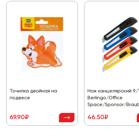
Точилка двойная на
Нож канцелярский 9/
подвесе
Berlingo/Office
Space/Sponsor/Brau
69.90₽
46.50₽