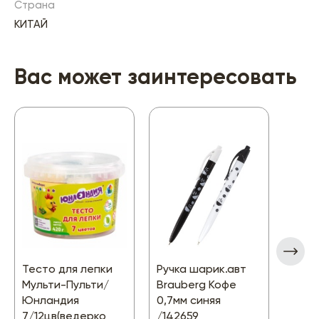
Страна
КИТАЙ
Вас может заинтересовать
Тесто для лепки
Ручка шарик.авт
Тест
Мульти-Пульти/
Brauberg Кофе
LORI
Юнландия
0,7мм синяя
Пуль
7/12цв(ведерко
/142659