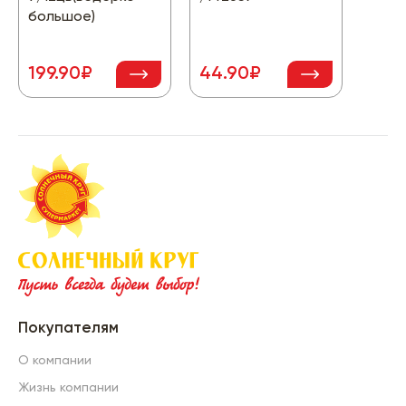
большое)
205
199.90₽
44.90₽
-27
Покупателям
О компании
Жизнь компании