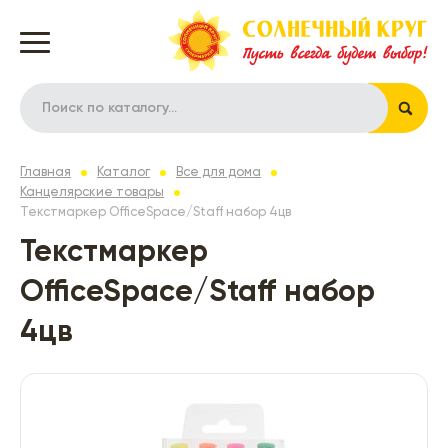
Главная
Каталог
Все для дома
Канцелярские товары
Текстмаркер OfficeSpace/Staff набор 4цв
Текстмаркер
OfficeSpace/Staff набор
4цв