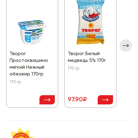
Творог
Творог Белый
Твор
Простоквашино
медведь 5% 170г
5% ф
мягкий Нежный
170 гр
200 г
обезжир 170гр
170 гр
97.90₽
97₽