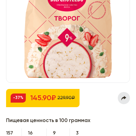
145.90₽
229.90₽
-37%
Пищевая ценность в 100 граммах
157
16
9
3