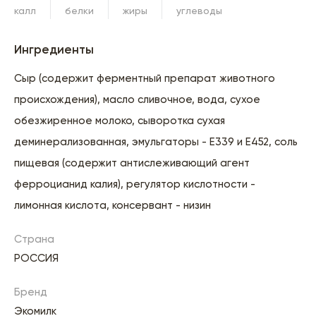
калл
белки
жиры
углеводы
Ингредиенты
Сыр (содержит ферментный препарат животного
происхождения), масло сливочное, вода, сухое
обезжиренное молоко, сыворотка сухая
деминерализованная, эмульгаторы - Е339 и Е452, соль
пищевая (содержит антислеживающий агент
ферроцианид калия), регулятор кислотности -
лимонная кислота, консервант - низин
Страна
РОССИЯ
Бренд
Экомилк