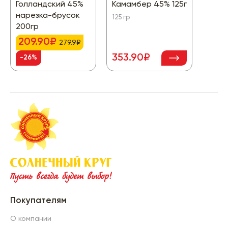
Голландский 45%
Камамбер 45% 125г
Ново
нарезка-брусок
125 гр
1000 
200гр
200 гр
209.90₽
109
279.9₽
353.90₽
-26%
-10
Покупателям
О компании