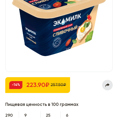
223.90₽
257.50₽
-14%
Пищевая ценность в 100 граммах
290
9
25
6