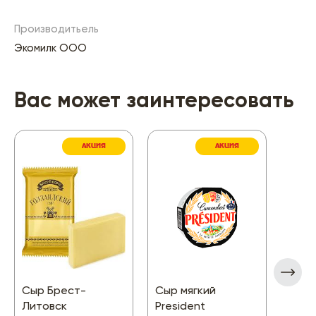
Производитьель
Экомилк ООО
Вас может заинтересовать
АКЦИЯ
АКЦИЯ
Сыр Брест-
Сыр мягкий
Сыр 
Литовск
President
лиси