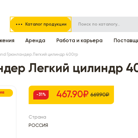
Каталог продукции
жения
Аренда
Работа и карьера
Поставщ
and Грюнландер Легкий цилиндр 400гр
ндер Легкий цилиндр 4
467.90₽
ЦИЯ
669.90₽
-31%
Страна
РОССИЯ