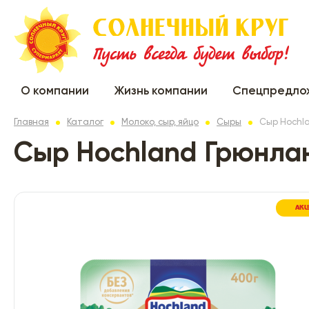
О компании
Жизнь компании
Спецпредло
Главная
Каталог
Молоко, сыр, яйцо
Сыры
Сыр Hochl
Сыр Hochland Грюнла
АК