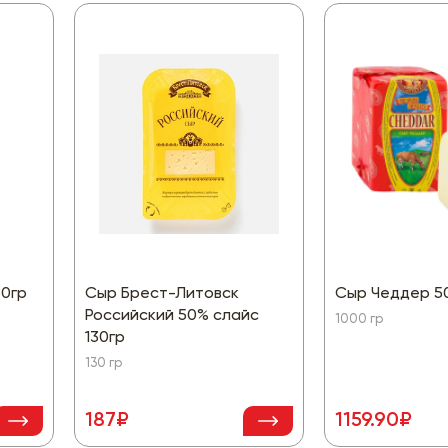
80гр
Сыр Брест-Литовск
Сыр Чеддер 5
Российский 50% слайс
1000 гр
130гр
130 гр
187₽
1159.90₽