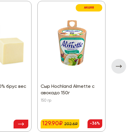
АКЦИЯ
0% брус вес
Сыр Hochland Almette с
Сыр пл
авокадо 150г
луком д
150 гр
90 гр
129.90₽
66.50
-36%
202.6₽