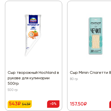
Сыр творожный Hochland в
Сыр Mimin Спагетти 
рукаве для кулинарии
80 гр
500гр
500 гр
543₽
157.50₽
-0%
543₽