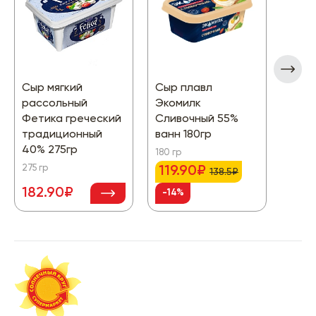
Сыр мягкий
Сыр плавл
Сыр 
рассольный
Экомилк
Йонг
Фетика греческий
Сливочный 55%
220 г
традиционный
ванн 180гр
40% 275гр
180 гр
275 гр
119.90₽
138.5₽
182.90₽
-14%