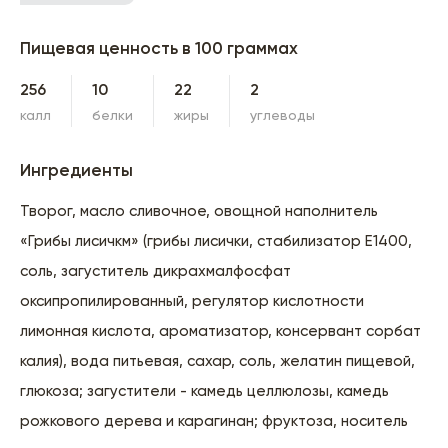
Пищевая ценность в 100 граммах
256
10
22
2
калл
белки
жиры
углеводы
Ингредиенты
Творог, масло сливочное, овощной наполнитель
«Грибы лисичкм» (грибы лисички, стабилизатор Е1400,
соль, загуститель дикрахмалфосфат
оксипропилированный, регулятор кислотности
лимонная кислота, ароматизатор, консервант сорбат
калия), вода питьевая, сахар, соль, желатин пищевой,
глюкоза; загустители - камедь целлюлозы, камедь
рожкового дерева и карагинан; фруктоза, носитель