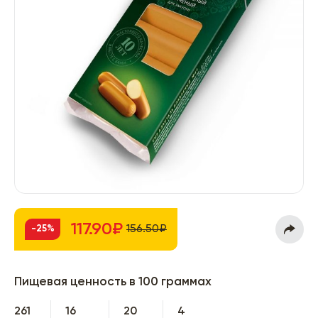
117.90₽
156.50₽
-25%
Пищевая ценность в 100 граммах
261
16
20
4