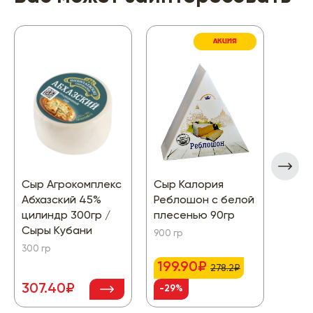
АКЦИЯ
Сыр Агрокомплекс
Сыр Калория
Сыр 
Абхазский 45%
Реблошон с белой
Prim
цилиндр 300гр /
плесенью 90гр
250г
Сыры Кубани
900 гр
250 гр
300 гр
199.90₽
278.2₽
307.40₽
318
-29%