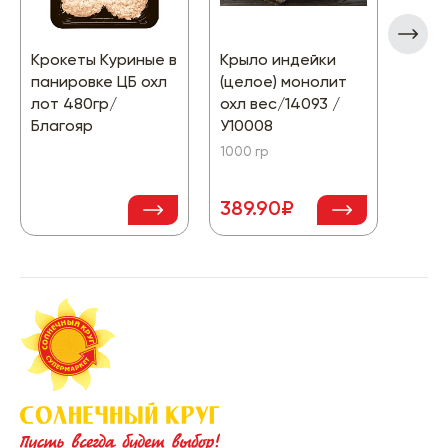
Крокеты Куриные в
Крыло индейки
Тушк
панировке ЦБ охл
(целое) монолит
"кор
лот 480гр/
охл вес/14093 /
ВСП)
Благояр
У10008
Прио
1000 гр
389.90₽