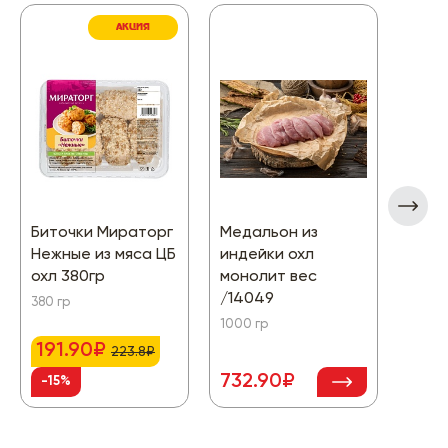
АКЦИЯ
Биточки Мираторг
Медальон из
Филе
Нежные из мяса ЦБ
индейки охл
кожи
охл 380гр
монолит вес
вес 
/14049
м960
380 гр
1000 гр
1000 
191.90₽
223.8₽
732.90₽
-15%