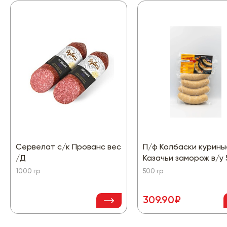
Сервелат с/к Прованс вес
П/ф Колбаски курины
/Д
Казачьи заморож в/у
1000 гр
500 гр
309.90₽