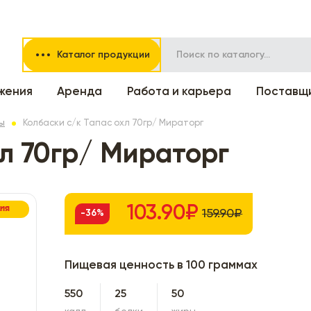
Каталог продукции
жения
Аренда
Работа и карьера
Поставщ
ы
Колбаски с/к Тапас охл 70гр/ Мираторг
хл 70гр/ Мираторг
103.90₽
ЦИЯ
159.90₽
-36%
Пищевая ценность в 100 граммах
550
25
50