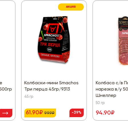
АКЦИЯ
е
Колбаски-мини Smachos
Колбаса с/в 
 500гр
Три перца 45гр/9313
нарезка в/у 5
Шнеллер
45 гр
50 гр
61.90₽
94.90₽
-39%
99.9₽