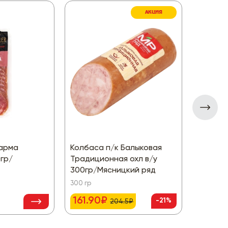
АКЦИЯ
Парма
Колбаса п/к Балыковая
Колбас
0гр/
Традиционная охл в/у
Домашн
300гр/Мясницкий ряд
Востря
300 гр
400 гр
161.90₽
123.9
-21%
204.5₽