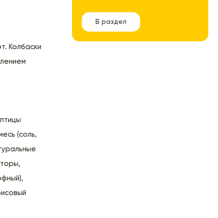
В раздел
т. Колбаски
влением
 птицы
есь (соль,
атуральные
аторы,
фный),
рисовый