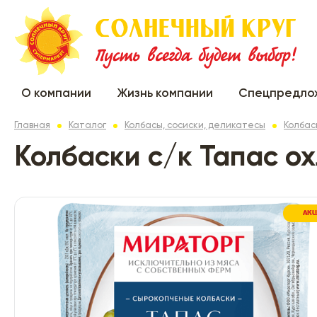
О компании
Жизнь компании
Спецпредло
Главная
Каталог
Колбасы, сосиски, деликатесы
Колбас
Колбаски с/к Тапас о
АК