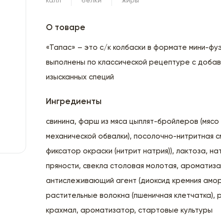
калл
белки
жиры
О товаре
«Тапас» – это с/к колбаски в формате мини-фуэ
выполнены по классической рецептуре с доба
изысканных специй
Ингредиенты
свинина, фарш из мяса цыплят-бройлеров (мясо
механической обвалки), посолочно-нитритная см
фиксатор окраски (нитрит натрия)), лактоза, н
пряности, свекла столовая молотая, ароматиз
антислеживающий агент (диоксид кремния амор
растительные волокна (пшеничная клетчатка), 
крахмал, ароматизатор, стартовые культуры