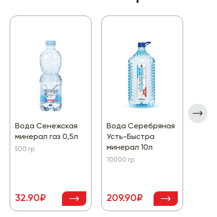
Вода Сенежская
Вода Серебряная
Вода
минерал газ 0,5л
Усть-Быстра
фрук
минерал 10л
Мята
500 гр
10000 гр
1000 
32.90₽
209.90₽
69.