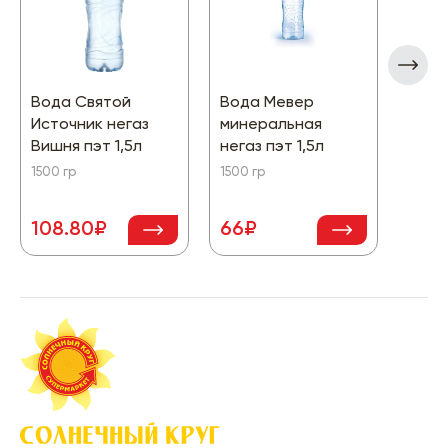
Вода Святой
Вода Мевер
Вода
Источник негаз
минеральная
Целе
Вишня пэт 1,5л
негаз пэт 1,5л
мине
1,5л
1500 гр
1500 гр
108.80₽
66₽