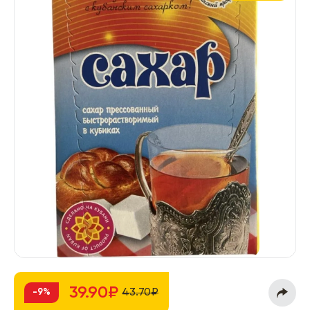
39.90₽
43.70₽
-9%