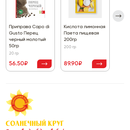
Приправа Capo di
Кислота лимонная
Пудр
Gusto Перец
Паета пищевая
саха
черный молотый
200гр
200 г
50гр
200 гр
20 гр
56.50₽
89.90₽
169