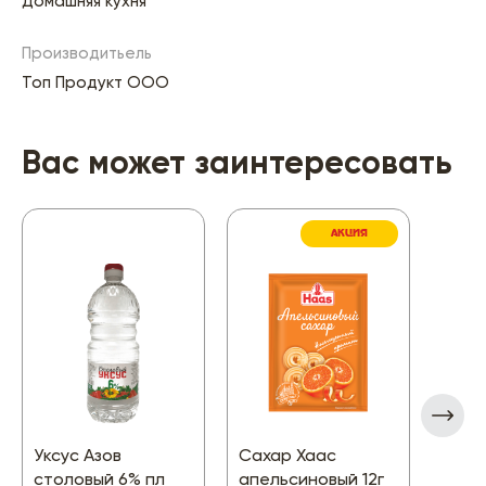
Домашняя кухня
Производитьель
Топ Продукт ООО
Вас может заинтересовать
АКЦИЯ
Уксус Азов
Сахар Хаас
Лавр
столовый 6% пл
апельсиновый 12г
Вели