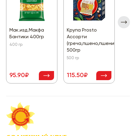
Мак.изд.Макфа
Крупа Prosto
Греч
Бантики 400гр
Ассорти
Камо
(греча,пшено,пшеничка,перл
400 гр
800 г
500гр
500 гр
95.90₽
115.50₽
142