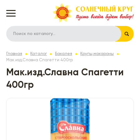
Главная
Каталог
Бакалея
Крупы,макароны
Мак.изд.Славна Спагетти 400гр
Мак.изд.Славна Спагетти
400гр