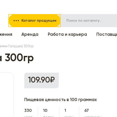
Каталог продукции
жения
Аренда
Работа и карьера
Поставщ
эмми Галушка 300гр
а 300гр
109.90₽
Пищевая ценность в 100 граммах
330
10
1
67