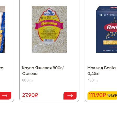
ка
Крупа Ячневая 800г/
Мак.изд.Barill
Основа
0,45кг
800 гр
450 гр
111.90₽
27.90₽
131.9