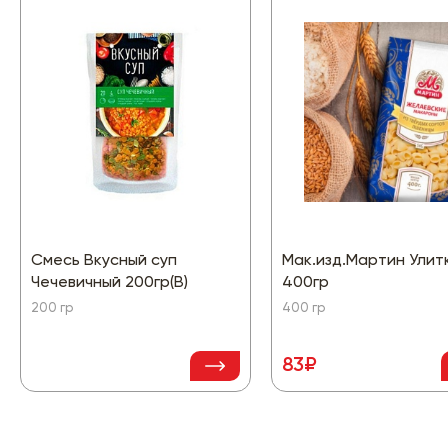
Смесь Вкусный суп
Мак.изд.Мартин Улит
Чечевичный 200гр(В)
400гр
200 гр
400 гр
83₽