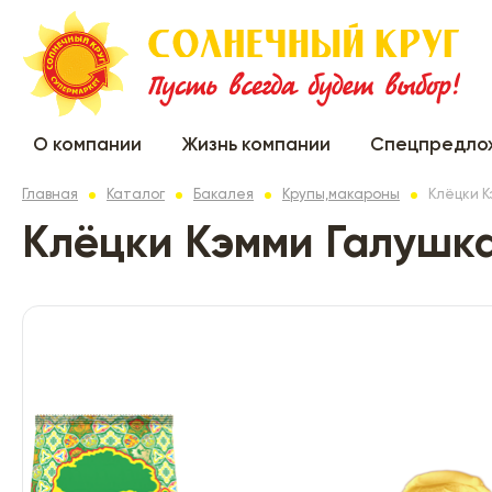
О компании
Жизнь компании
Спецпредло
Главная
Каталог
Бакалея
Крупы,макароны
Клёцки К
Клёцки Кэмми Галушк