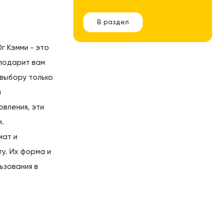
В раздел
г Кэмми - это
 подарит вам
 выбору только
и
овления, эти
и.
мат и
ту. Их форма и
ьзования в