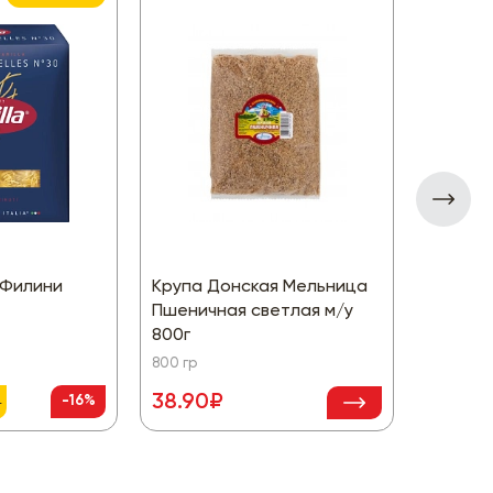
a Филини
Крупа Донская Мельница
Крупа 
Пшеничная светлая м/у
5*80г
800г
400 гр
800 гр
38.90₽
-16%
₽