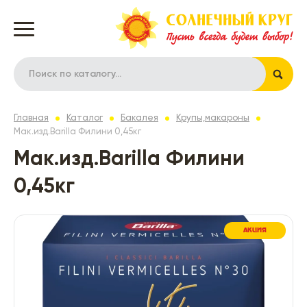
Главная
Каталог
Бакалея
Крупы,макароны
Мак.изд.Barilla Филини 0,45кг
Мак.изд.Barilla Филини
0,45кг
АКЦИЯ