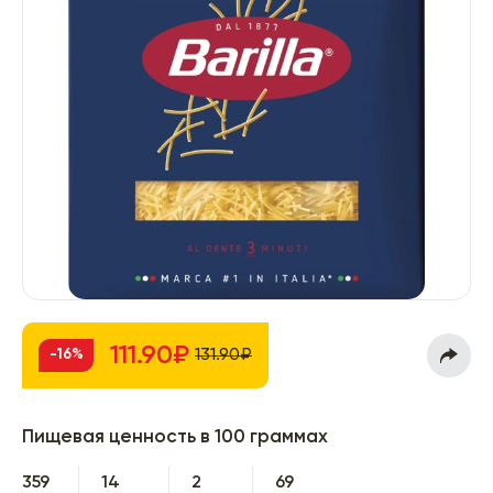
111.90₽
131.90₽
-16%
Пищевая ценность в 100 граммах
359
14
2
69