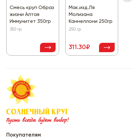
Смесь круп Образ
Мак.изд.Ля
Круп
жизни Алтая
Молизана
Мель
Иммунитет 350гр
Каннеллони 250гр
Греч
350 гр
250 гр
800 г
311.30₽
38.
Покупателям