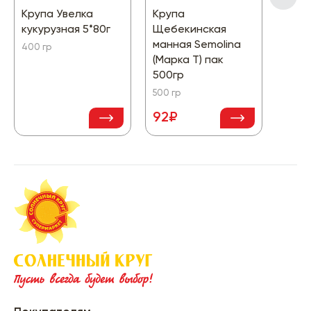
Крупа Увелка
Крупа
Мак.и
кукурузная 5*80г
Щебекинская
Stell
манная Semolina
400 гр
450 г
(Марка Т) пак
500гр
500 гр
111
92₽
-16