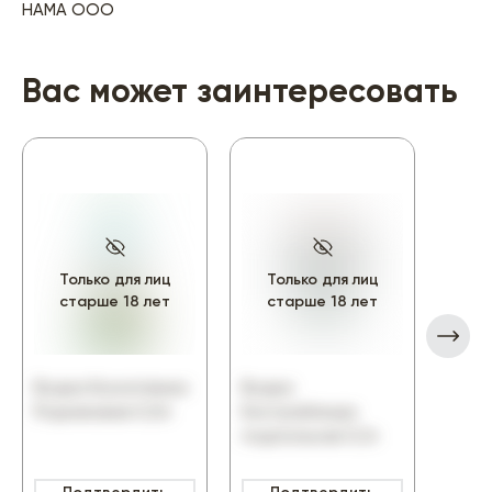
НАМА ООО
Вас может заинтересовать
Только для лиц
Только для лиц
То
старше 18 лет
старше 18 лет
ст
Водка Коноплянка
Водка
Водк
Родниковая 0,5л
Контрабанда
каче
подпольная 0,1л
Беле
фляг
272