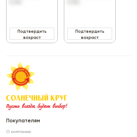
0,75л
0,75л
Подтвердить
Подтвердить
П
359
возраст
возраст
Покупателям
О компании