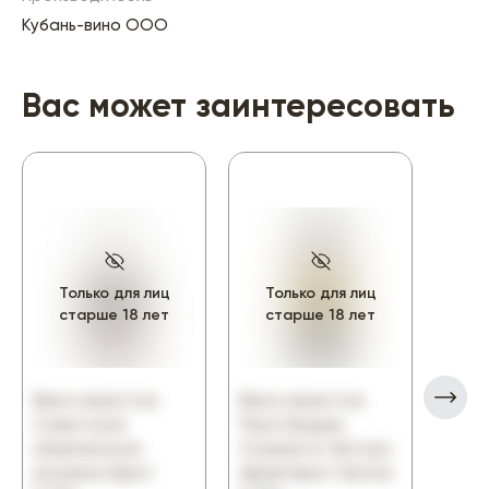
Кубань-вино ООО
Вас может заинтересовать
Только для лиц
Только для лиц
То
старше 18 лет
старше 18 лет
ст
Вино игристое
Вино игристое
Вино
Советское
Пино Гриджо
Росс
Шампанское
Спуманте Экстра
Дерб
розовое брют
Драй брют белое
бело