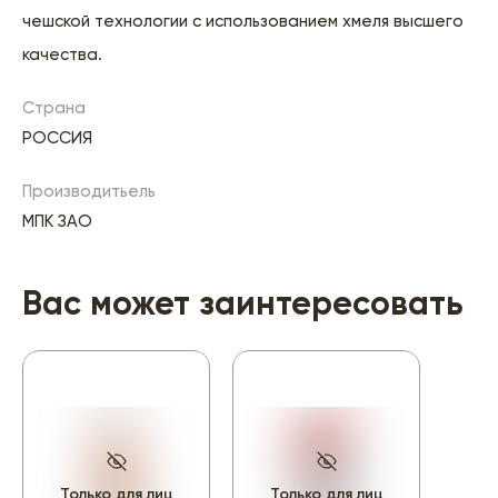
чешской технологии с использованием хмеля высшего
качества.
Страна
РОССИЯ
Производитьель
МПК ЗАО
Вас может заинтересовать
Только для лиц
Только для лиц
То