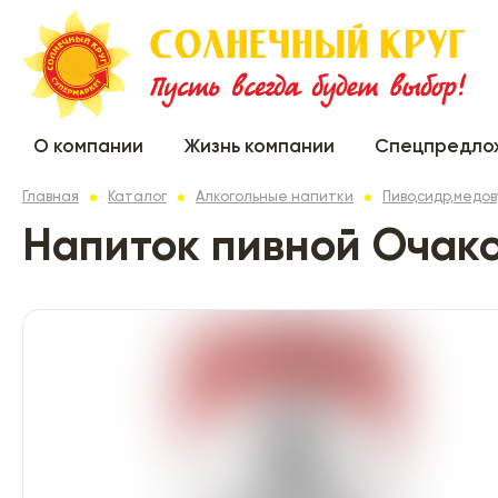
О компании
Жизнь компании
Спецпредло
Главная
Каталог
Алкогольные напитки
Пиво,сидр,медо
Напиток пивной Очако