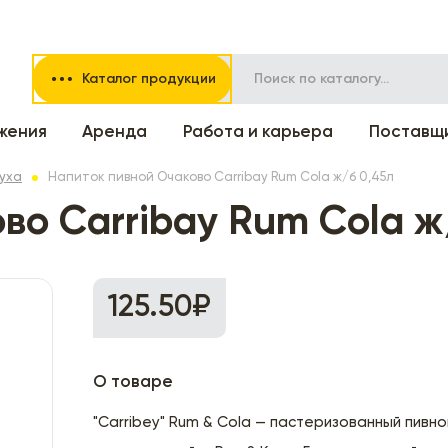
Каталог продукции
жения
Аренда
Работа и карьера
Поставщ
вуха
Напиток пивной Очаково Carribay Rum Cola ж/б 0,45л
во Carribay Rum Cola ж
125.50₽
О товаре
"Carribey" Rum & Cola — пастеризованный пивно