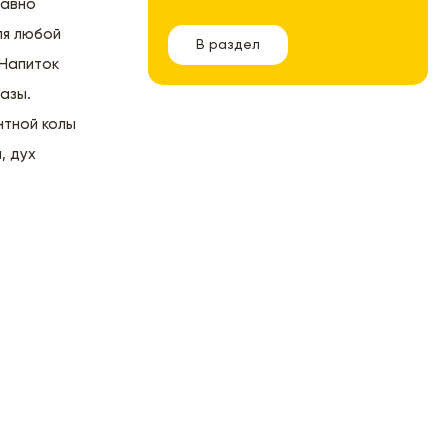
давно
ля любой
В раздел
 Напиток
азы.
нтной колы
, дух