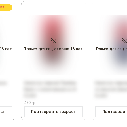
ЦИЯ
18 лет
Только для лиц старше 18 лет
Только для лиц 
хно
Напиток пивной Ламбик
Напиток пивн
Крик с соком вишни ж/б
со вкусом Джи
0,45л
0,45л
450 гр
аст
Подтвердить возраст
Подтвердит
-17%