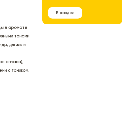
В раздел
ды в аромате
ряными тонами.
др, дягиль и
ов анчана),
ии с тоником.