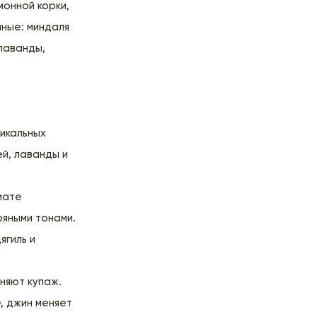
монной корки,
ные: миндаля
 лаванды,
никальных
й, лаванды и
мате
ряными тонами.
ягиль и
няют купаж.
, джин меняет