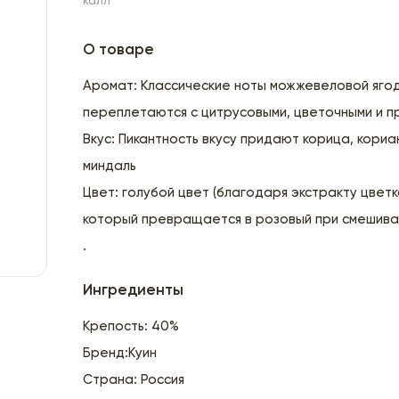
калл
О товаре
Аромат: Классические ноты можжевеловой яго
переплетаются с цитрусовыми, цветочными и п
Вкус: Пикантность вкусу придают корица, кориан
миндаль
Цвет: голубой цвет (благодаря экстракту цветк
который превращается в розовый при смешиван
.
Ингредиенты
Крепость: 40%
Бренд:Куин
Страна: Россия