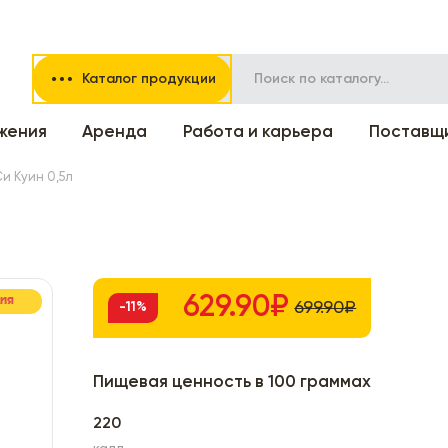
Каталог продукции
жения
Аренда
Работа и карьера
Поставщ
и Куин 0,5л
629.90₽
ЦИЯ
699.90₽
-11%
Пищевая ценность в 100 граммах
220