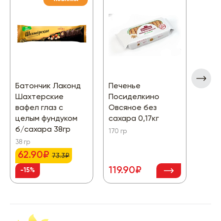
Батончик Лаконд
Печенье
Леов
Шахтерские
Посиделкино
Мой 
вафел глаз с
Овсяное без
шоко
целым фундуком
сахара 0,17кг
энер
б/сахара 38гр
170 гр
25 гр
38 гр
62.90₽
73.3₽
119.90₽
25.
-15%