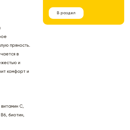
В раздел
и
рое
лую пряность.
ечается в
ежестью и
ит комфорт и
 витамин С,
 В6, биотин,