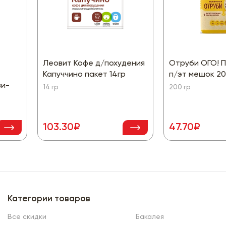
Леовит Кофе д/похудения
Отруби ОГО! 
Капуччино пакет 14гр
п/эт мешок 2
зи-
14 гр
200 гр
103.30₽
47.70₽
Категории товаров
Все скидки
Бакалея