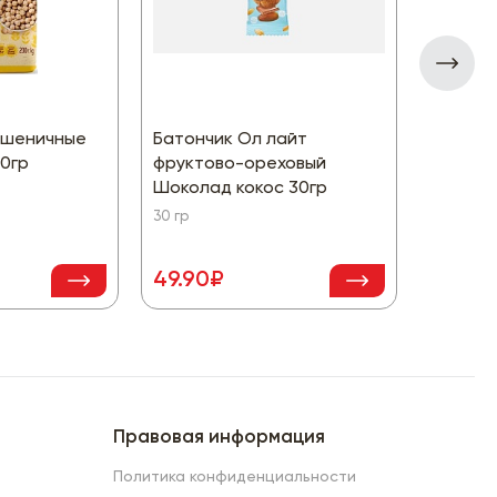
Пшеничные
Батончик Ол лайт
Соль п
00гр
фруктово-ореховый
пониже
Шоколад кокос 30гр
350 гр
30 гр
49.90₽
95₽
Правовая информация
Политика конфиденциальности