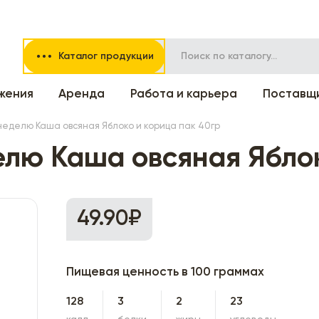
Каталог продукции
жения
Аренда
Работа и карьера
Поставщ
неделю Каша овсяная Яблоко и корица пак 40гр
елю Каша овсяная Яблок
49.90₽
Пищевая ценность в 100 граммах
128
3
2
23