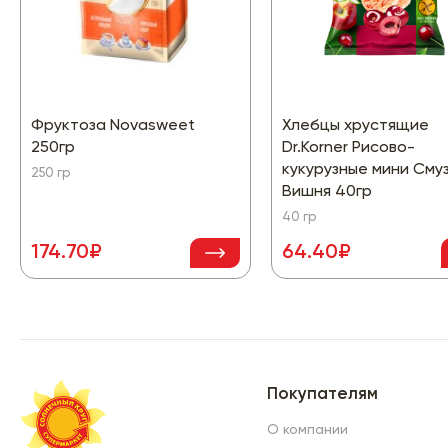
Фруктоза Novasweet
Хлебцы хрустящие
250гр
Dr.Korner Рисово-
кукурузные мини Сму
250 гр
Вишня 40гр
40 гр
174.70₽
64.40₽
Покупателям
О компании