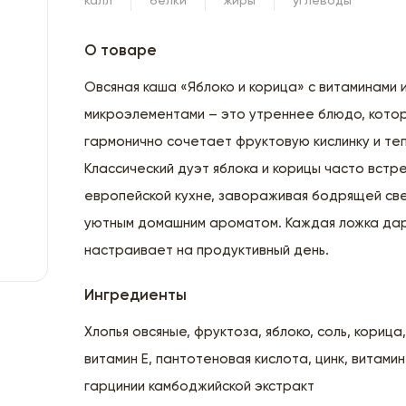
калл
белки
жиры
углеводы
О товаре
Овсяная каша «Яблоко и корица» с витаминами 
микроэлементами – это утреннее блюдо, кото
гармонично сочетает фруктовую кислинку и теп
Классический дуэт яблока и корицы часто встр
европейской кухне, завораживая бодрящей св
уютным домашним ароматом. Каждая ложка дар
настраивает на продуктивный день.
Ингредиенты
Хлопья овсяные, фруктоза, яблоко, соль, корица,
витамин Е, пантотеновая кислота, цинк, витамин
гарцинии камбоджийской экстракт