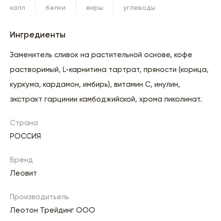
калл
белки
жиры
углеводы
Ингредиенты
Заменитель сливок на растительной основе, кофе
растворимый, L-карнитина тартрат, пряности (корица,
куркума, кардамон, имбирь), витамин С, инулин,
экстракт гарцинии камбоджийской, хрома пиколинат.
Страна
РОССИЯ
Бренд
Леовит
Производитьель
Леотон Трейдинг ООО