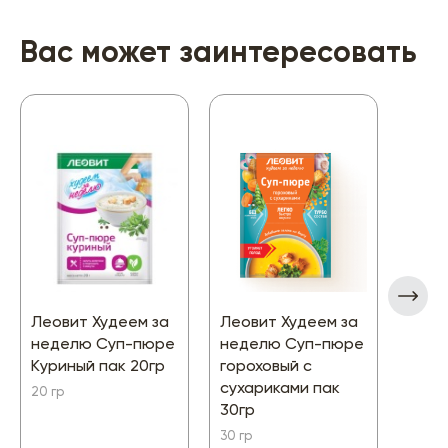
Вас может заинтересовать
Леовит Худеем за
Леовит Худеем за
Десе
неделю Суп-пюре
неделю Суп-пюре
пить
Куриный пак 20гр
гороховый с
Ябло
сухариками пак
саха
20 гр
30гр
140 гр
30 гр