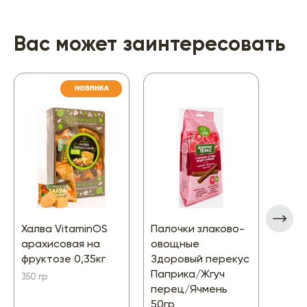
Вас может заинтересовать
НОВИНКА
Халва VitaminOS
Палочки злаково-
Бато
арахисовая на
овощные
прот
фруктозе 0,35кг
Здоровый перекус
Кара
Паприка/Жгуч
350 гр
45 гр
перец/Ячмень
50гр