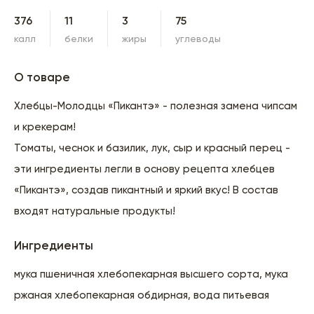
376
11
3
75
калл
белки
жиры
углеводы
О товаре
Хлебцы-Молодцы «Пикантэ» - полезная замена чипсам
и крекерам!
Томаты, чеснок и базилик, лук, сыр и красный перец -
эти ингредиенты легли в основу рецепта хлебцев
«Пикантэ», создав пикантный и яркий вкус! В состав
входят натуральные продукты!
Ингредиенты
мука пшеничная хлебопекарная высшего сорта, мука
ржаная хлебопекарная обдирная, вода питьевая