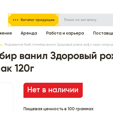
Каталог продукции
жения
Аренда
Работа и карьера
Поставщ
Мороженое КизК пломбир ванил Здоровый рожок ваф с черн смород
ир ванил Здоровый рож
ак 120г
Нет в наличии
Пищевая ценность в 100 граммах