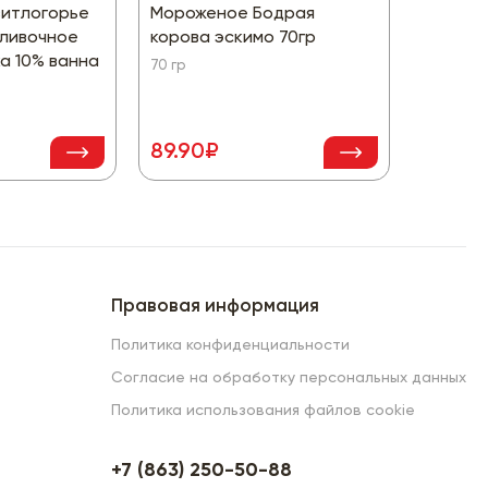
итлогорье
Мороженое Бодрая
Мороже
сливочное
корова эскимо 70гр
Gold Co
а 10% ванна
караме
70 гр
80 гр
75.90
89.90₽
Правовая информация
Политика конфиденциальности
Согласие на обработку персональных данных
Политика использования файлов cookie
+7 (863) 250-50-88