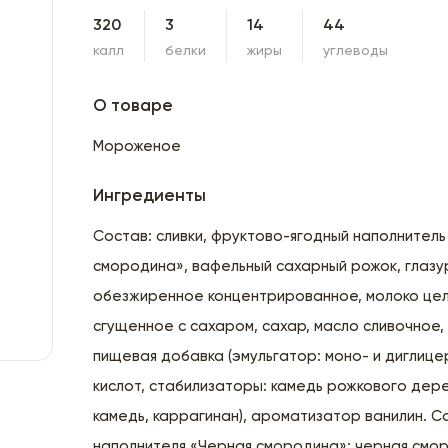
320
3
14
44
калл
белки
жиры
углеводы
О товаре
Мороженое
Ингредиенты
Состав: сливки, фруктово-ягодный наполнитель
смородина», вафельный сахарный рожок, глазу
обезжиренное концентрированное, молоко це
сгущенное с сахаром, сахар, масло сливочное,
пищевая добавка (эмульгатор: моно- и диглиц
кислот, стабилизаторы: камедь рожкового дер
камедь, каррагинан), ароматизатор ванилин. С
наполнителя «Черная смородина»: черная смор