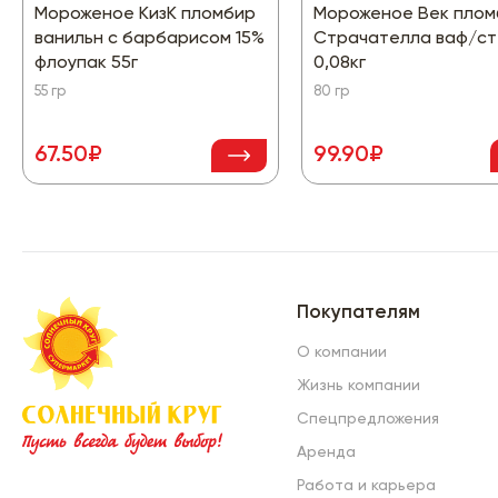
Мороженое КизК пломбир
Мороженое Век плом
ванильн с барбарисом 15%
Страчателла ваф/ст
флоупак 55г
0,08кг
55 гр
80 гр
67.50₽
99.90₽
Покупателям
О компании
Жизнь компании
Спецпредложения
Аренда
Работа и карьера