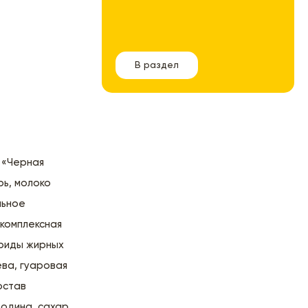
В раздел
 «Черная
рь, молоко
льное
 комплексная
ериды жирных
ева, гуаровая
остав
одина, сахар,