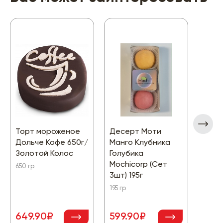
Торт мороженое
Десерт Моти
Мор
Дольче Кофе 650г/
Манго Клубника
Прок
Золотой Колос
Голубика
папа
Mochiсorp (Сет
саха
650 гр
3шт) 195г
130г
195 гр
130 гр
649.90₽
599.90₽
129