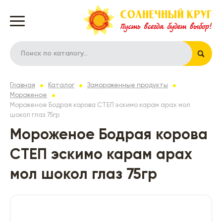
Главная
Каталог
Замороженные продукты
Мороженое
Мороженое Бодрая корова СТЕП эскимо карам арах мол
шокол глаз 75гр
Мороженое Бодрая корова
СТЕП эскимо карам арах
мол шокол глаз 75гр