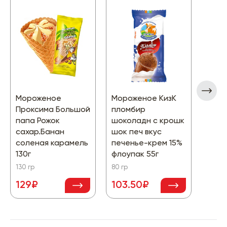
Мороженое
Мороженое КизК
Мор
Проксима Большой
пломбир
Куба
папа Рожок
шоколадн с крошк
вани
сахар.Банан
шок печ вкус
глаз
соленая карамель
печенье-крем 15%
60гр
130г
флоупак 55г
60 гр
130 гр
80 гр
129₽
103.50₽