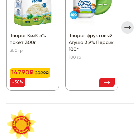
Творог КизК 5%
Творог фруктовый
Твор
пакет 300г
Агуша 3,9% Персик
Прод
100г
Расс
300 гр
паке
100 гр
350 гр
147.90₽
209.9₽
199
-30%