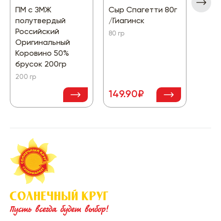
ПМ с ЗМЖ
Сыр Спагетти 80г
Сыр 
полутвердый
/Гиагинск
Стил
Российский
голу
80 гр
Оригинальный
100г
Коровино 50%
100 гр
брусок 200гр
200 гр
236
149.90₽
-31