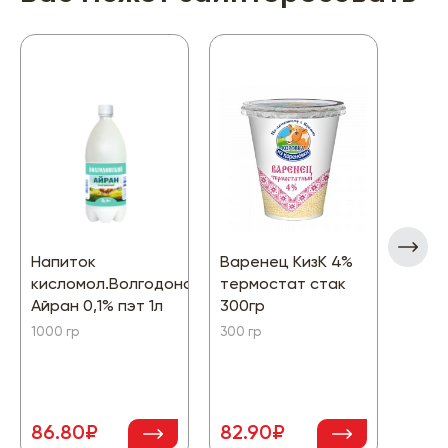
Напиток
Варенец КизК 4%
Прос
кисломол.Волгодонский
термостат стак
Агро
Айран 0,1% пэт 1л
300гр
стак
1000 гр
300 гр
300 г
65.
86.80₽
82.90₽
-15