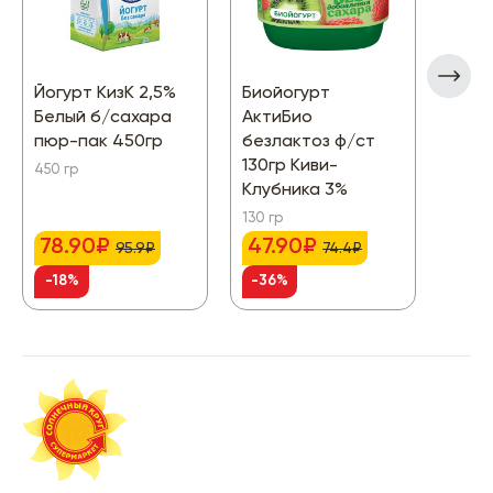
Йогурт КизК 2,5%
Биойогурт
Дес
Белый б/сахара
АктиБио
твор
пюр-пак 450гр
безлактоз ф/ст
взби
130гр Киви-
Плом
450 гр
Клубника 3%
4,4%
130 гр
100 гр
78.90₽
47.90₽
95.9₽
74.4₽
-18%
-36%